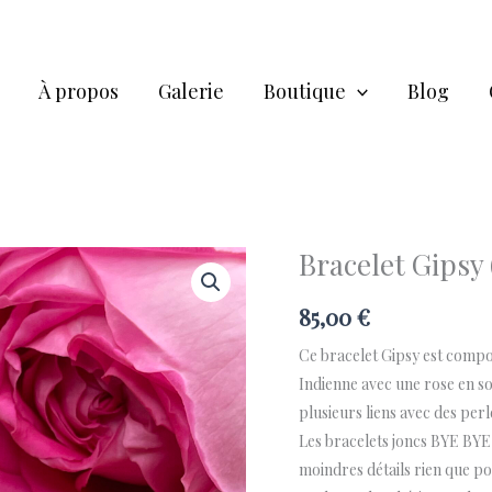
À propos
Galerie
Boutique
Blog
Bracelet Gipsy 
quantité
de
85,00
€
Bracelet
Gipsy
Ce bracelet Gipsy est compos
(frais
Indienne avec une rose en so
de
plusieurs liens avec des per
port
Les bracelets joncs BYE BY
inclus)
moindres détails rien que po