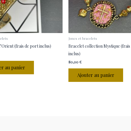
elets
Joncs et bracelets
’Orient (frais de port inclus)
Bracelet collection Mystique (frais
inclus)
80,00
€
er au panier
Ajouter au panier