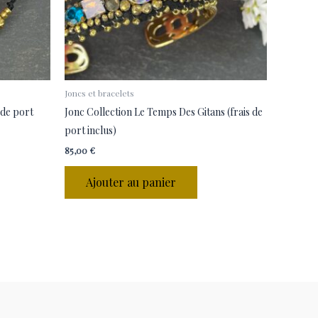
Joncs et bracelets
 de port
Jonc Collection Le Temps Des Gitans (frais de
port inclus)
85,00
€
Ajouter au panier