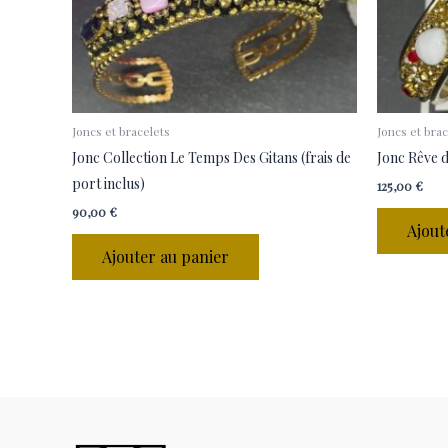
Joncs et bracelets
Joncs et brac
Jonc Collection Le Temps Des Gitans (frais de
Jonc Rêve d
port inclus)
125,00
€
90,00
€
Ajout
Ajouter au panier