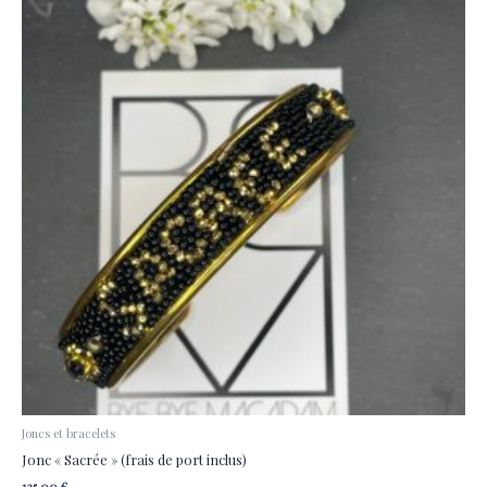
Joncs et bracelets
Jonc « Sacrée » (frais de port inclus)
125,00
€